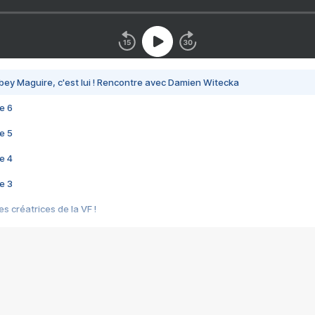
bey Maguire, c'est lui ! Rencontre avec Damien Witecka
e 6
e 5
e 4
e 3
s créatrices de la VF !
e 2
e 1
e Mektoub My Love arrive enfin ! Rencontre avec Shaïn Boumedine et Sal
i : après Toni en famille