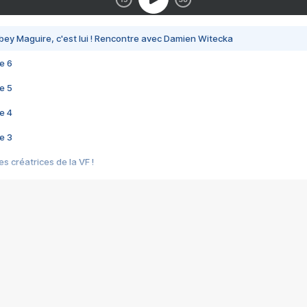
bey Maguire, c'est lui ! Rencontre avec Damien Witecka
e 6
e 5
e 4
e 3
s créatrices de la VF !
e 2
e 1
e Mektoub My Love arrive enfin ! Rencontre avec Shaïn Boumedine et Sal
i : après Toni en famille
elle réalise le bouleversant Dites lui que je l'aime